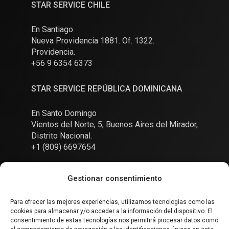
STAR SERVICE CHILE
En Santiago
Nueva Providencia 1881. Of. 1322.
Providencia.
+56 9 6354 6373
STAR SERVICE REPÚBLICA DOMINICANA
En Santo Domingo
Vientos del Norte, 5, Buenos Aires del Mirador,
Distrito Nacional.
+1 (809) 6697654
Gestionar consentimiento
Para ofrecer las mejores experiencias, utilizamos tecnologías como las
cookies para almacenar y/o acceder a la información del dispositivo. El
Conversemos
consentimiento de estas tecnologías nos permitirá procesar datos como