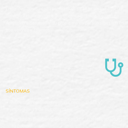
Entienden que su éxito profesional se basa en entregar un
servicio extraordinario a sus clientes internos y externos.
Aprenden a desarrollar su propia marca personal basada en
sus valores y talentos.
SÍNTOMAS
Necesitan entender mejor las necesidades y
expectativas de sus clientes.
Necesitan empoderarse para asumir un rol proactivo en
su puesto.