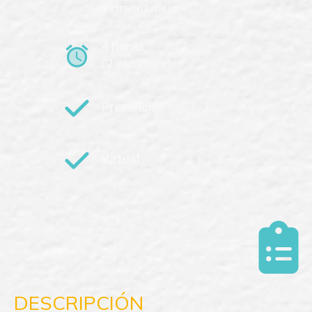
extraordinario.
4 horas
(2 sesiones)
Presencial
Virtual
DESCRIPCIÓN