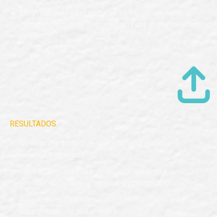
Están concentrados en hacer su trabajo sin tener la
consciencia que de lo que hacen para un cliente interno o
externo.
RESULTADOS
Generar una actitud de servicio hacia sus clientes
internos y externos.
Identificar guías clave de comportamiento y
comunicación para un servicio extraordinario.
Alinear las actividades con las necesidades y
expectativas de sus clientes.