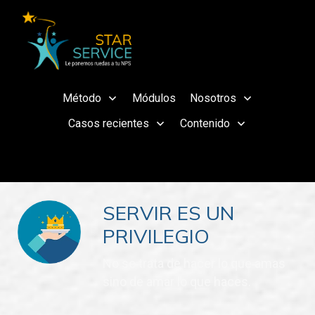
Método
Módulos
Nosotros
Casos recientes
Contenido
SERVIR ES UN
PRIVILEGIO
No se trata de hacer lo que amas
sino de amar lo que haces.