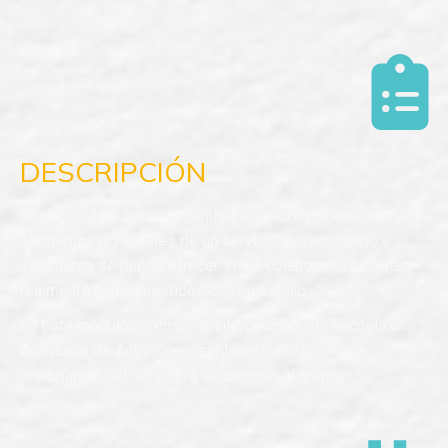
DESCRIPCIÓN
Una actitud de servicio genuina empieza por entender los
elementos principales de un servicio extraordinario y
solamente se puede ofrecer si los colaboradores están
realmente comprometidos con su trabajo.
En este módulo haremos la introducción a la Escuela o
Academia de Anfitriones, explicando metodología,
importancia del servicio y el currículo al grupo.