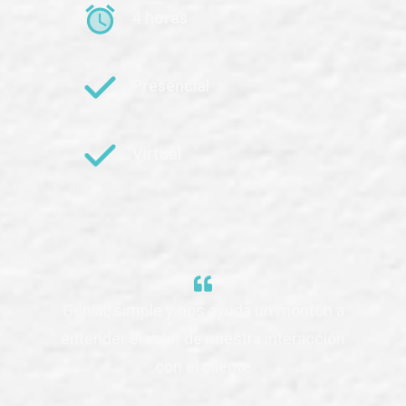
4 horas
Presencial
Virtual
Genial, simple y nos ayuda un montón a
entender el valor de nuestra interacción
con el cliente