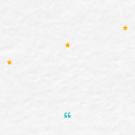
GEOVANNI GUTIÉRREZ
Muy ameno, con herramientas fáciles y
sencillas parala vida diaria