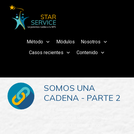
Método
Módulos
Nosotros
Casos recientes
Contenido
SOMOS UNA
CADENA - PARTE 2
Para dar una experiencia
extraordinaria debes co-crear un
ambiente extraordinario.