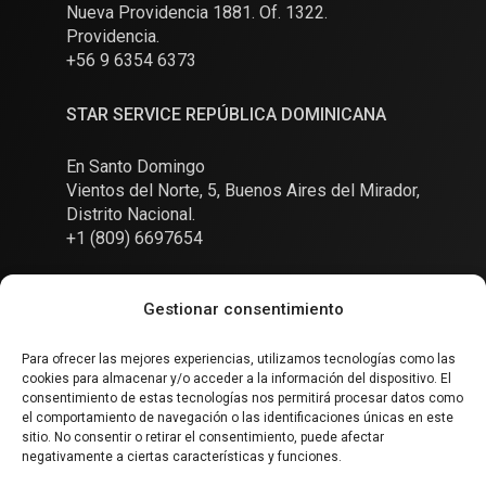
Nueva Providencia 1881. Of. 1322.
Providencia.
+56 9 6354 6373
STAR SERVICE REPÚBLICA DOMINICANA
En Santo Domingo
Vientos del Norte, 5, Buenos Aires del Mirador,
Distrito Nacional.
+1 (809) 6697654
Gestionar consentimiento
Para ofrecer las mejores experiencias, utilizamos tecnologías como las
cookies para almacenar y/o acceder a la información del dispositivo. El
Conversemos
consentimiento de estas tecnologías nos permitirá procesar datos como
el comportamiento de navegación o las identificaciones únicas en este
sitio. No consentir o retirar el consentimiento, puede afectar
negativamente a ciertas características y funciones.