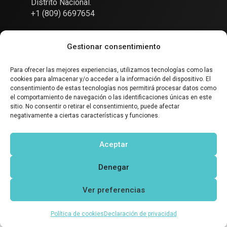
Distrito Nacional.
+1 (809) 6697654
Gestionar consentimiento
Para ofrecer las mejores experiencias, utilizamos tecnologías como las
cookies para almacenar y/o acceder a la información del dispositivo. El
Conversemos
consentimiento de estas tecnologías nos permitirá procesar datos como
el comportamiento de navegación o las identificaciones únicas en este
sitio. No consentir o retirar el consentimiento, puede afectar
negativamente a ciertas características y funciones.
SOCIAL
Aceptar
Denegar
Ver preferencias
Política de cookies
Declaración de privacidad