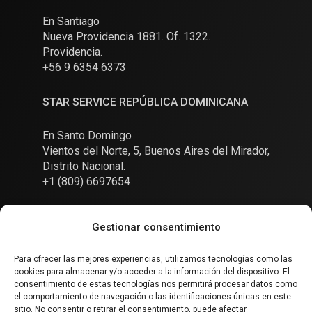
En Santiago
Nueva Providencia 1881. Of. 1322.
Providencia.
+56 9 6354 6373
STAR SERVICE REPÚBLICA DOMINICANA
En Santo Domingo
Vientos del Norte, 5, Buenos Aires del Mirador,
Distrito Nacional.
+1 (809) 6697654
Gestionar consentimiento
Para ofrecer las mejores experiencias, utilizamos tecnologías como las
cookies para almacenar y/o acceder a la información del dispositivo. El
Conversemos
consentimiento de estas tecnologías nos permitirá procesar datos como
el comportamiento de navegación o las identificaciones únicas en este
sitio. No consentir o retirar el consentimiento, puede afectar