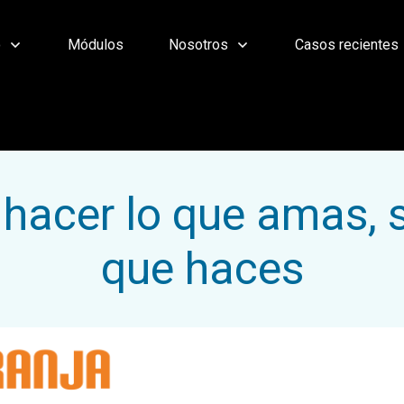
o
Módulos
Nosotros
Casos recientes
 hacer lo que amas, 
que haces