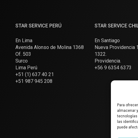
STAR SERVICE PERÚ
STAR SERVICE CHI
En Lima
En Santiago
Avenida Alonso de Molina 1368
Nueva Providencia 1
Of. 503
1322.
Surco
Providencia.
Lima Perú
+56 9 6354 6373
+51 (1) 637 40 21
+51 987 945 208
Para ofrece
almacenar y
tecnologías
las identifi
puede afect