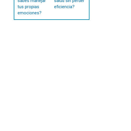
sabes manejar
salud sin perder
tus propias
eficiencia?
emociones?