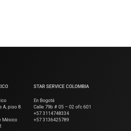
XICO
STAR SERVICE COLOMBIA
ico
En Bogotá
e A, piso 8.
Calle 79b # 05 – 02 ofc 601
+57 3114748334
e México
+57 3136425789
1