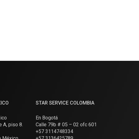
XICO
STAR SERVICE COLOMBIA
ico
En Bogotá
e A, piso 8.
Calle 79b # 05 – 02 ofc 601
+57 3114748334
e México
+57 3136425789